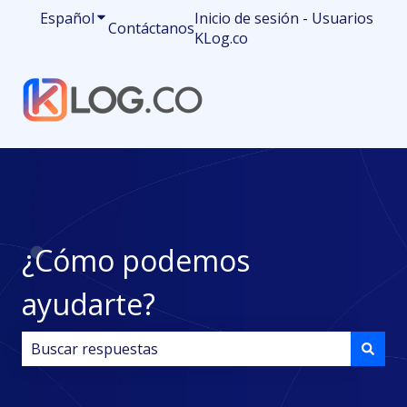
Español
Traducciones de Mostrar submenú de
Inicio de sesión - Usuarios
Contáctanos
KLog.co
¿Cómo podemos
ayudarte?
No hay sugerencias porque el campo de búsqueda est