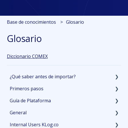
Base de conocimientos
Glosario
Glosario
Diccionario COMEX
¿Qué saber antes de importar?
Primeros pasos
Planeación
Guía de Plataforma
Primeros detalles
Cotizaciones
General
Aduana
Activación del embarque
Inicio
Internal Users KLog.co
Pagos
Embarques
PO Management