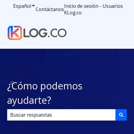
Español
Traducciones de Mostrar submenú de
Inicio de sesión - Usuarios
Contáctanos
KLog.co
¿Cómo podemos
ayudarte?
No hay sugerencias porque el campo de búsqueda est