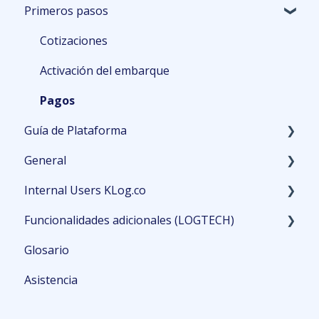
Primeros pasos
Planeación
Primeros detalles
Cotizaciones
Aduana
Activación del embarque
Pagos
Guía de Plataforma
General
Inicio
Internal Users KLog.co
Embarques
PO Management
Funcionalidades adicionales (LOGTECH)
Gestión
Transportistas
Customer Service Guide
Glosario
Finanzas
Órdenes de Compra
Asistencia
Reportería
Costeo
Personalizaciones