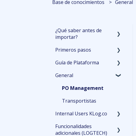
Base de conocimientos
General
¿Qué saber antes de
importar?
Primeros pasos
Planeación
Guía de Plataforma
Primeros detalles
Cotizaciones
General
Aduana
Activación del embarque
Inicio
Pagos
Embarques
PO Management
Gestión
Transportistas
Internal Users KLog.co
Finanzas
Funcionalidades
Reportería
Customer Service Guide
adicionales (LOGTECH)