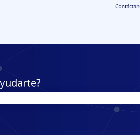
 submenú de
Contáctan
yudarte?
po de búsqueda está vacío.